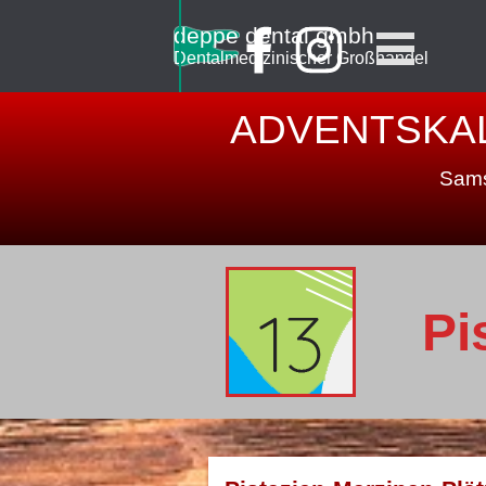
Direkt zum Seiteninhalt
Menü überspringen
deppe dental gmbh
Dentalmedizinischer Großhandel
ADVENTSKALE
Sams
Pi