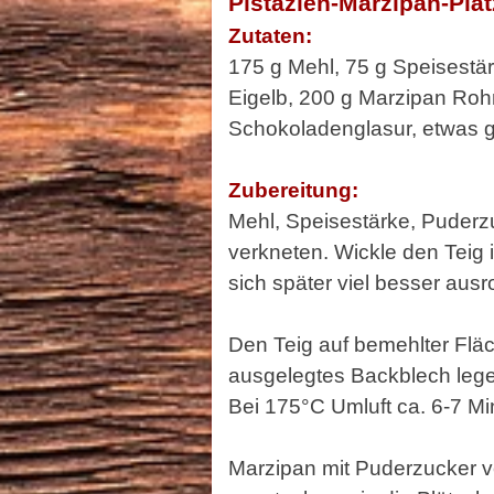
Pistazien-Marzipan-Plä
Zutaten:
175 g Mehl, 75 g Speisestärk
Eigelb, 200 g Marzipan Roh
Schokoladenglasur, etwas g
Zubereitung:
Mehl, Speisestärke, Puderzu
verkneten.
Wickle den Teig 
sich später viel besser ausro
Den Teig auf bemehlter Flä
ausgelegtes Backblech lege
Bei 175°C Umluft ca. 6-7 Mi
Marzipan mit Puderzucker v