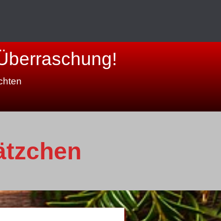
berraschung!
chten
ätzchen